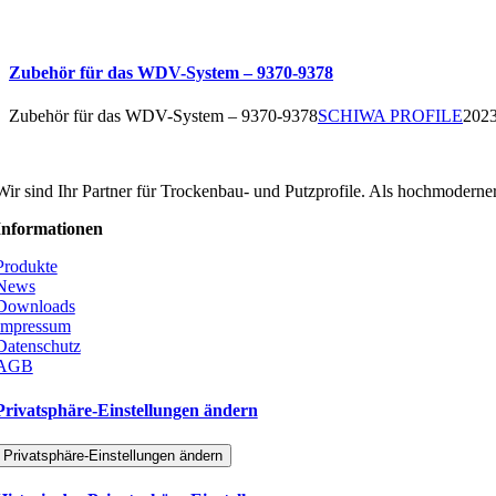
Zubehör für das WDV-System – 9370-9378
Zubehör für das WDV-System – 9370-9378
SCHIWA PROFILE
2023
SCHIWA PROFILE Schill & Walther GmbH
Wir sind Ihr Partner für Trockenbau- und Putzprofile. Als hochmoderner
Informationen
Produkte
News
Downloads
Impressum
Datenschutz
AGB
Privatsphäre-Einstellungen ändern
Privatsphäre-Einstellungen ändern