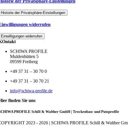
Historie der Privatsphäre-Einstellungen
Historie der Privatsphäre-Einstellungen
Einwilligungen widerrufen
Einwilligungen widerrufen
KOntakt
SCHIWA PROFILE
Muldenhütten 5
09599 Freiberg
+49 37 31 – 30 70 0
+49 37 31 – 30 70 21
info@schiwa-profile.de
Hier finden Sie uns
SCHIWA PROFILE Schill & Walther GmbH | Trockenbau- und Putzprofile
OPYRIGHT 2023 - 2026 | SCHIWA PROFILE Schill & Walther G