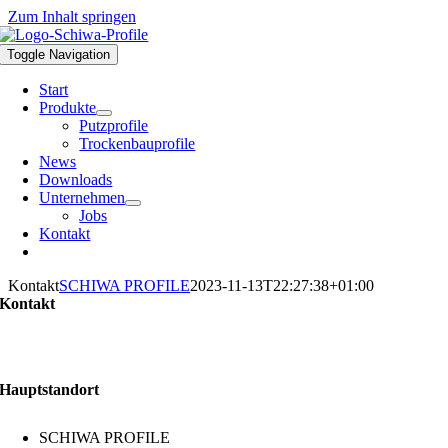
Zum Inhalt springen
Toggle Navigation
Start
Produkte
Putzprofile
Trockenbauprofile
News
Downloads
Unternehmen
Jobs
Kontakt
Kontakt
SCHIWA PROFILE
2023-11-13T22:27:38+01:00
Kontakt
Zögern Sie nicht und kontaktieren Sie uns, wir helfen Ihnen gern
weiter.
Hauptstandort
SCHIWA PROFILE