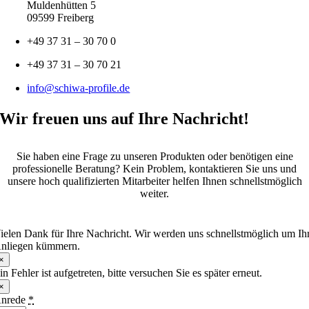
Muldenhütten 5
09599 Freiberg
+49 37 31 – 30 70 0
+49 37 31 – 30 70 21
info@schiwa-profile.de
Wir freuen uns auf Ihre Nachricht!
Sie haben eine Frage zu unseren Produkten oder benötigen eine
professionelle Beratung? Kein Problem, kontaktieren Sie uns und
unsere hoch qualifizierten Mitarbeiter helfen Ihnen schnellstmöglich
weiter.
ielen Dank für Ihre Nachricht. Wir werden uns schnellstmöglich um Ih
nliegen kümmern.
×
in Fehler ist aufgetreten, bitte versuchen Sie es später erneut.
×
nrede
*