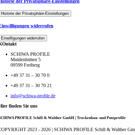
Historie der Privatsphäre-Einstellungen
Historie der Privatsphäre-Einstellungen
Einwilligungen widerrufen
Einwilligungen widerrufen
KOntakt
SCHIWA PROFILE
Muldenhütten 5
09599 Freiberg
+49 37 31 – 30 70 0
+49 37 31 – 30 70 21
info@schiwa-profile.de
Hier finden Sie uns
SCHIWA PROFILE Schill & Walther GmbH | Trockenbau- und Putzprofile
OPYRIGHT 2023 - 2026 | SCHIWA PROFILE Schill & Walther G