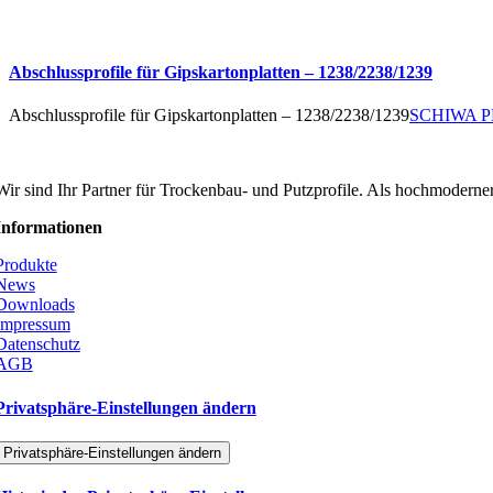
Abschlussprofile für Gipskartonplatten – 1238/2238/1239
Abschlussprofile für Gipskartonplatten – 1238/2238/1239
SCHIWA P
SCHIWA PROFILE Schill & Walther GmbH
Wir sind Ihr Partner für Trockenbau- und Putzprofile. Als hochmoderner
Informationen
Produkte
News
Downloads
Impressum
Datenschutz
AGB
Privatsphäre-Einstellungen ändern
Privatsphäre-Einstellungen ändern