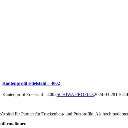
Kantenprofil Edelstahl – 4002
Kantenprofil Edelstahl – 4002
SCHIWA PROFILE
2024-03-28T16:14
SCHIWA PROFILE Schill & Walther GmbH
Wir sind Ihr Partner für Trockenbau- und Putzprofile. Als hochmoderner
Informationen