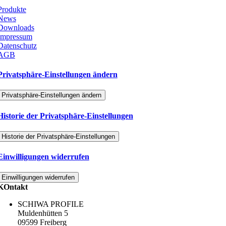
Produkte
News
Downloads
Impressum
Datenschutz
AGB
Privatsphäre-Einstellungen ändern
Privatsphäre-Einstellungen ändern
Historie der Privatsphäre-Einstellungen
Historie der Privatsphäre-Einstellungen
Einwilligungen widerrufen
Einwilligungen widerrufen
KOntakt
SCHIWA PROFILE
Muldenhütten 5
09599 Freiberg