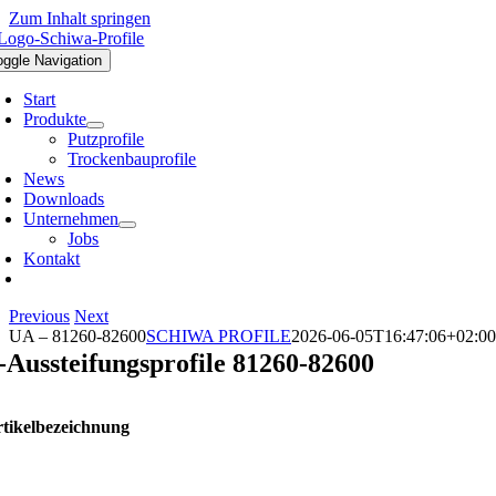
Zum Inhalt springen
oggle Navigation
Start
Produkte
Putzprofile
Trockenbauprofile
News
Downloads
Unternehmen
Jobs
Kontakt
Previous
Next
UA – 81260-82600
SCHIWA PROFILE
2026-06-05T16:47:06+02:00
-Aussteifungsprofile 81260-82600
tikelbezeichnung