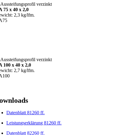
Aussteifungsprofil verzinkt
 75 x 40 x 2,0
wicht: 2,3 kg/lfm.
A75
Aussteifungsprofil verzinkt
 100 x 40 x 2,0
wicht: 2,7 kg/lfm.
A100
ownloads
Datenblatt 81260 ff.
Leistungserklärung 81260 ff.
Datenblatt 82260 ff.