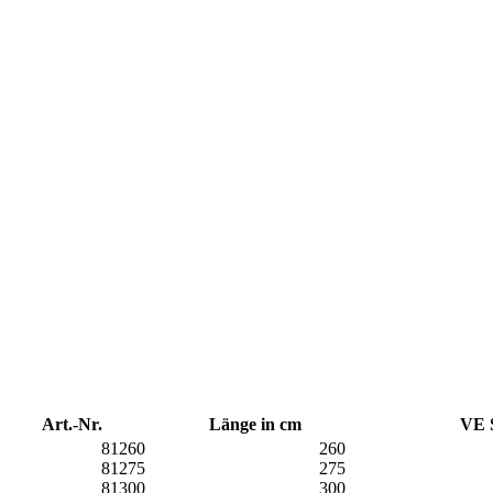
Art.-Nr.
Länge in cm
VE 
81260
260
81275
275
81300
300