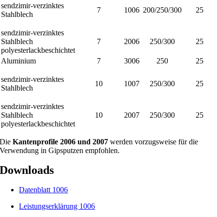
sendzimir-verzinktes
7
1006
200/250/300
25
Stahlblech
sendzimir-verzinktes
Stahlblech
7
2006
250/300
25
polyesterlackbeschichtet
Aluminium
7
3006
250
25
sendzimir-verzinktes
10
1007
250/300
25
Stahlblech
sendzimir-verzinktes
Stahlblech
10
2007
250/300
25
polyesterlackbeschichtet
Die
Kantenprofile 2006 und 2007
werden vorzugsweise für die
Verwendung in Gipsputzen empfohlen.
Downloads
Datenblatt 1006
Leistungserklärung 1006