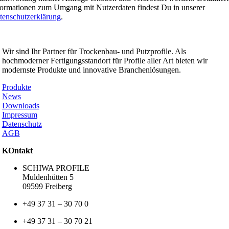
formationen zum Umgang mit Nutzerdaten findest Du in unserer
tenschutzerklärung
.
SCHIWA PROFILE Schill & Walther GmbH
Wir sind Ihr Partner für Trockenbau- und Putzprofile. Als
hochmoderner Fertigungsstandort für Profile aller Art bieten wir
modernste Produkte und innovative Branchenlösungen.
Produkte
News
Downloads
Impressum
Datenschutz
AGB
KOntakt
SCHIWA PROFILE
Muldenhütten 5
09599 Freiberg
+49 37 31 – 30 70 0
+49 37 31 – 30 70 21