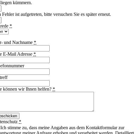
liegen kümmern.
 Fehler ist aufgetreten, bitte versuchen Sie es später erneut.
rede
*
r- und Nachname
*
re E-Mail Adresse
*
lefonnummer
reff
e können wir Ihnen helfen?
*
bschicken
tenschutz
*
Ich stimme zu, dass meine Angaben aus dem Kontaktformular zur
antwortung meiner Anfrage erhoben und verarbeitet werden. Detailliert