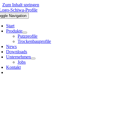
Zum Inhalt springen
oggle Navigation
Start
Produkte
Putzprofile
Trockenbauprofile
News
Downloads
Unternehmen
Jobs
Kontakt