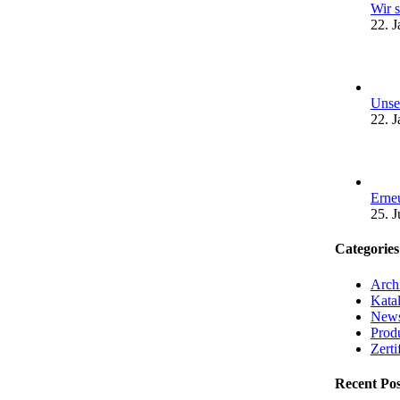
Wir 
22. 
Unse
22. 
Erne
25. J
Categories
Arch
Kata
New
Prod
Zerti
Recent Pos